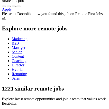
Share this job:
Apply
Please let
Doctolib
know you found this job on Remote First Jobs
🙏
Explore more remote jobs
Marketing
B2B
Manager
Senior
Content
Coaching
Director
Hybrid
Reporting
Sales
1221 similar remote jobs
Explore latest remote opportunities and join a team that values work
flexibility.