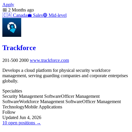
Apply
📅
2 Months ago
🇨🇦
Canada
💼
Sales
🔵
Mid-level
Trackforce
201-500
2000
www.trackforce.com
Develops a cloud platform for physical security workforce
management, serving guarding companies and corporate enterprises
globally.
Specialties
Security Management Software
Officer Management
Software
Workforce Management Software
Officer Management
Technology
Mobile Applications
Follow
Updated Jun 4, 2026
10 open positions →